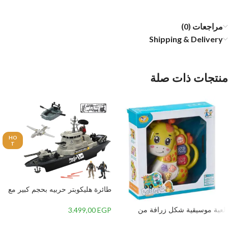
مراجعات (0)
Shipping & Delivery
منتجات ذات صلة
HO
T
طائرة هليكوبتر حربيه بحجم كبير مع
دبابة و 2 جنود وباخرة مائية حربية
من سولدر واسلحة متعددة ونور LED
لعبة موسيقية شكل زرافة من
3.499,00
EGP
وصوت قوي-
جياليجو تويز 8556A