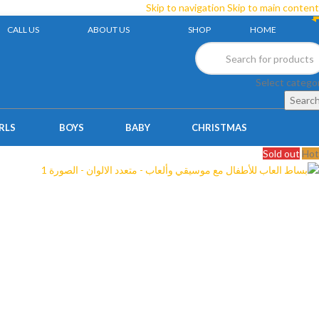
Skip to navigation
Skip to main content
CALL US
ABOUT US
SHOP
HOME
Select catego
Searc
RLS
BOYS
BABY
CHRISTMAS
Sold out
Hot