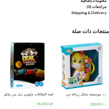
معلومات إضافية
مراجعات (0)
Shipping & Delivery
منتجات ذات صلة
لعبة موسيقية شكل زرافة من
لعبة البطاقات مليونير ديل من نيلكو
جياليجو تويز 8556A
85,00
EGP
228,00
EGP