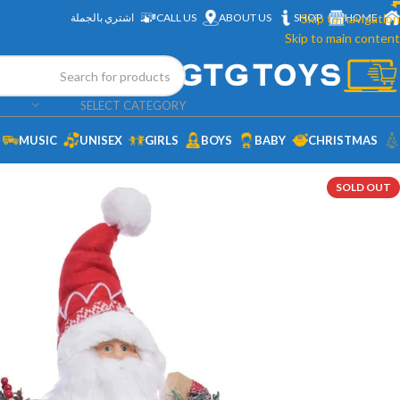
HOME
Skip to navigation
SHOP
ABOUT US
CALL US
اشتري بالجملة
Skip to main content
SELECT CATEGORY
MUSIC
UNISEX
GIRLS
BOYS
BABY
CHRISTMAS
SOLD OUT