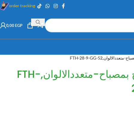
order tracking
0,00
EGP
عددالالوان,FTH-28-9-GG-52
تمثال رجل الثلج بمصباح-متعددالالوان,FTH-