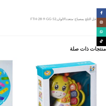
Facebook
تمثال رجل الثلج بمصباح-متعددالالوان,FTH-28-9-GG-52
Instagram
WhatsApp
TikTok
منتجات ذات صلة