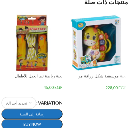
منتجات ذات صلة
لعبة موسيقية شكل زرافة من
لعبة رياضة نط الحبل للأطفال
جياليجو تويز 8556A
45,00
EGP
228,00
EGP
إضافة إلى السلة
VARIATION
إضافة إلى السلة
BUY NOW