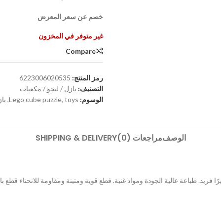
خصم عن سعر المعرض
غير متوفر في المخزون
Compare
رمز المنتج:
6223006020535
التصنيف:
بازل / ليجو / مكعبات
الوسوم:
toys
,
Lego cube puzzle
,
باز
الوصف
مراجعات (0)
SHIPPING & DELIVERY
رًا فريد. طباعة عالية الجودة ومواد غنية. قطع قوية ومتينة ومقاومة للانحناء قطع