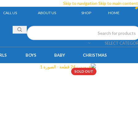
Skip to navigation
Skip to main content
CALL US
ABOUT US
SHOP
HOME
SELECT CATEGO
RLS
BOYS
BABY
CHRISTMAS
SOLD OUT