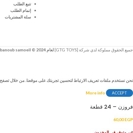
تتبع الطلب
إتمام الطلب
سلة المشتريات
جميع الحقوق مملوكة لدي شركة [GTG TOYS]
لعام 2024 © developer
banoub samoeil
نحن نستخدم ملفات تعريف الارتباط لتحسين تجربتك على موقعنا. من خلال تصفح هذ
More info
ACCEPT
فروزن – 24 قطعة
60,00
EGP
غير متوفر في المخزون