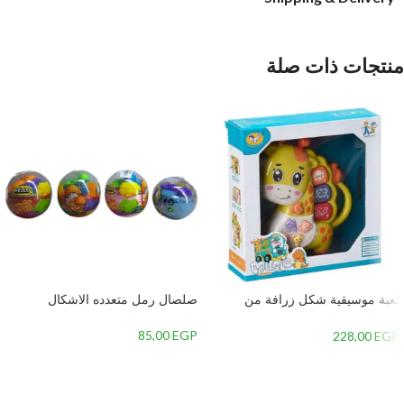
منتجات ذات صلة
لعبة موسيقية شكل زرافة من
صلصال رمل متعدده الاشكال
جياليجو تويز 8556A
85,00
EGP
228,00
EGP
إضافة إلى السلة
إضافة إلى السلة