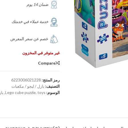
ضمان 14 يوم
خدمة عملاء في خدمتك
خصم عن سعر المعرض
غير متوفر في المخزون
Compare
رمز المنتج:
6223006021228
التصنيف:
بازل / ليجو / مكعبات
الوسوم:
toys
,
Lego cube puzzle
,
باز