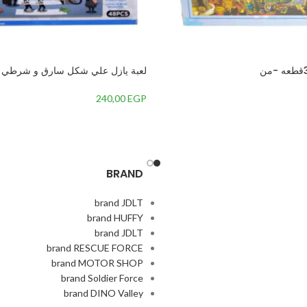
قطعة للأطفال – 7077-86, متعدد الألوان
240,00
EGP
BRAND
brand JDLT
brand HUFFY
brand JDLT
brand RESCUE FORCE
brand MOTOR SHOP
brand Soldier Force
brand DINO Valley