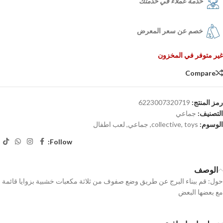
خدمة عملاء في خدمتك
خصم عن سعر المعرض
غير متوفر في المخزون
Compare
رمز المنتج:
6223007320719
التصنيف:
جماعي
الوسوم:
toys
,
collective
,
جماعي
,
لعب اطفال
Follow:
الوصف
حول: قم ببناء البرج عن طريق وضع صفوف من ثلاثة مكعبات خشبية بزوايا قائمة
مع بعضها البعض