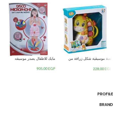
لعبة موسيقية شكل زرافة من
مايك للاطفال يصدر موسيقه
جياليجو تويز 8556A
905,00
EGP
228,00
EGP
إضافة إلى السلة
إضافة إلى السلة
PROFILE
BRAND