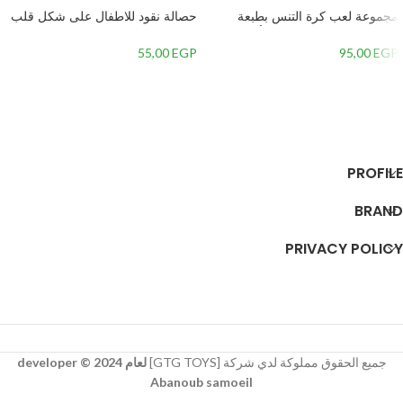
مجموعة لعب كرة التنس بطبعة
حصالة نقود للاطفال على شكل قلب
فروزن للأطفال ، 5قطع – أخضر
– 3
55,00
EGP
95,00
EGP
إضافة إلى السلة
إضافة إلى السلة
PROFILE
BRAND
PRIVACY POLICY
جميع الحقوق مملوكة لدي شركة [GTG TOYS]
لعام 2024 © developer
Abanoub samoeil