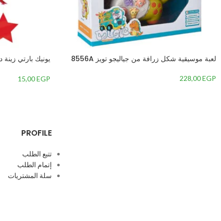
لعبة موسيقية شكل زرافة من جياليجو تويز 8556A
يونيك بارتي زينة
69122 – 26 | للاستعمال مرة واحدة | ياقوتي 3 قطع
228,00
EGP
15,00
EGP
PROFILE
تتبع الطلب
إتمام الطلب
سلة المشتريات