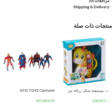
مراجعات (0)
Shipping & Delivery
منتجات ذات صلة
لعبة موسيقية شكل زرافة من
GTG TOYS Cartoon
جياليجو تويز 8556A
Character Figures Set
425,00
EGP
228,00
EGP