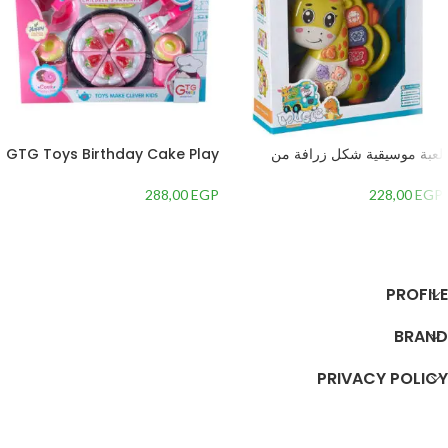
لعبة موسيقية شكل زرافة من
GTG Toys Birthday Cake Play
جياليجو تويز 8556A
Set for Children
288,00
EGP
228,00
EGP
إضافة إلى السلة
إضافة إلى السلة
PROFILE
BRAND
PRIVACY POLICY