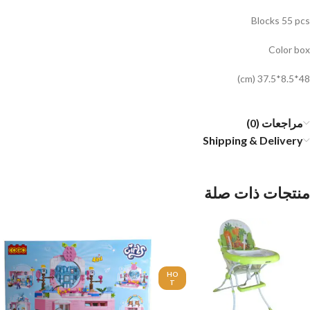
Blocks 55 pcs
Color box
48*8.5*37.5 (cm)
مراجعات (0)
Shipping & Delivery
منتجات ذات صلة
HO
T