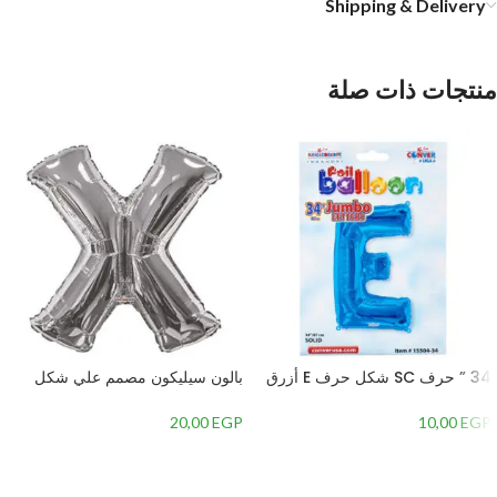
Shipping & Delivery
منتجات ذات صلة
34 ” حرف SC شكل حرف E أزرق
بالون سيليكون مصمم علي شكل
ملكي
حرف V – لون فضي مقاس 34
بوصة
20,00
EGP
10,00
EGP
إضافة إلى السلة
إضافة إلى السلة